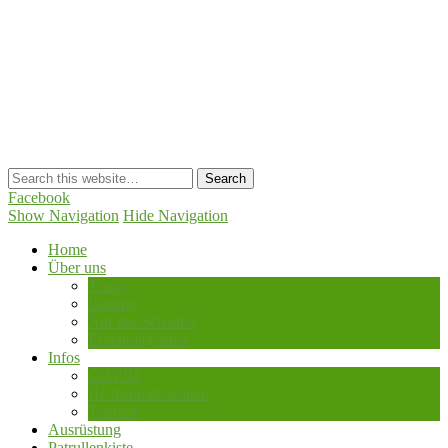
Trupp Rauhenstein
Facebook
Show Navigation
Hide Navigation
Home
Über uns
Trupp
Leitung
Auf der Schaufel
Ehrenmitglieder
Infos
COVID
Heimstundenzeiten
Termine
Ausrüstung
Patrullenkiste