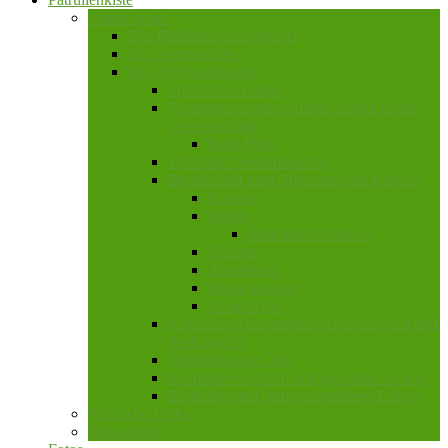
Online Joker
Das PfadfinderInnengesetz
Das Versprechen
Die 8 Schwerpunkte
Spirituelles Leben
Verantwortungsbewusstes Leben in der
Gemeinschaft
Erste Hilfe
Weltweite Verbundenheit
Bereitschaft zum Abenteuer des Lebens
Knoten
Bünde
Buschmannsriemen
Morsen
Ausrüstung
Feuer machen
ScoutCrypt
Kritisches Auseinandersetzten mit sich und
der Umwelt
Schöpferisches Tun
Körperbewusstsein und gesundes Leben
Einfaches und naturverbundenes Leben
Nützliche Links
Downloads