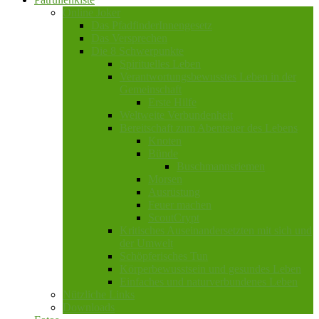
Online Joker
Das PfadfinderInnengesetz
Das Versprechen
Die 8 Schwerpunkte
Spirituelles Leben
Verantwortungsbewusstes Leben in der
Gemeinschaft
Erste Hilfe
Weltweite Verbundenheit
Bereitschaft zum Abenteuer des Lebens
Knoten
Bünde
Buschmannsriemen
Morsen
Ausrüstung
Feuer machen
ScoutCrypt
Kritisches Auseinandersetzten mit sich und
der Umwelt
Schöpferisches Tun
Körperbewusstsein und gesundes Leben
Einfaches und naturverbundenes Leben
Nützliche Links
Downloads