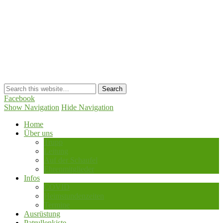
Trupp Rauhenstein
Facebook
Show Navigation
Hide Navigation
Home
Über uns
Trupp
Leitung
Auf der Schaufel
Ehrenmitglieder
Infos
COVID
Heimstundenzeiten
Termine
Ausrüstung
Patrullenkiste