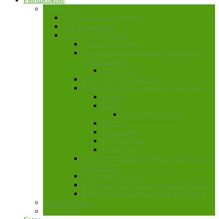
Online Joker
Das PfadfinderInnengesetz
Das Versprechen
Die 8 Schwerpunkte
Spirituelles Leben
Verantwortungsbewusstes Leben in der
Gemeinschaft
Erste Hilfe
Weltweite Verbundenheit
Bereitschaft zum Abenteuer des Lebens
Knoten
Bünde
Buschmannsriemen
Morsen
Ausrüstung
Feuer machen
ScoutCrypt
Kritisches Auseinandersetzten mit sich und
der Umwelt
Schöpferisches Tun
Körperbewusstsein und gesundes Leben
Einfaches und naturverbundenes Leben
Nützliche Links
Downloads