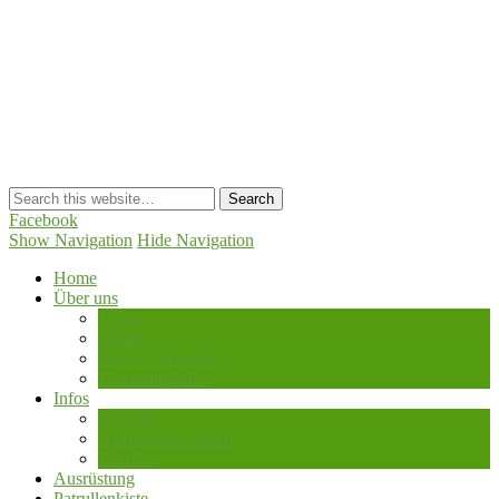
Trupp Rauhenstein
Facebook
Show Navigation
Hide Navigation
Home
Über uns
Trupp
Leitung
Auf der Schaufel
Ehrenmitglieder
Infos
COVID
Heimstundenzeiten
Termine
Ausrüstung
Patrullenkiste